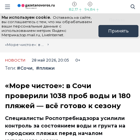
Информационный портал "ГазетаНоворос.ру"
Поиск
Навигация сайта
82,17
94,84
Мы используем cookie.
Оставаясь на сайте,
Все новости
Новости России
Польза
вы соглашаетесь с тем, что мы обрабатываем
ваши персональные данные с
использованием метрик Яндекс
Принять
Метрика,top.mail.ru, LiveInternet.
Главная
Лента новостей
«Море чистое»: в Сочи проверили 1038 проб воды и 180 пляжей — всё готово к сезону
НОВОСТИ
28 май 2026, 20:05
0+
Теги:
#Сочи
#пляжи
«Море чистое»: в Сочи
проверили 1038 проб воды и 180
пляжей — всё готово к сезону
Специалисты Роспотребнадзора усилили
контроль за состоянием воды и грунта на
городских пляжах перед началом