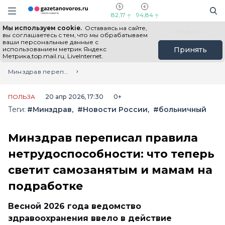
Информационный портал "ГазетаНоворос.ру"
Поиск
Навигация сайта
82,17
94,84
Мы используем cookie.
Оставаясь на сайте,
Все новости
Новости России
Польза
вы соглашаетесь с тем, что мы обрабатываем
ваши персональные данные с
использованием метрик Яндекс
Принять
Метрика,top.mail.ru, LiveInternet.
Главная
Лента новостей
Минздрав переписал правила нетрудоспособности: что теперь светит самозанятым и мамам на подработке
ПОЛЬЗА
20 апр 2026, 17:30
0+
Теги:
#Минздрав
#Новости России
#больничный
Минздрав переписал правила
нетрудоспособности: что теперь
светит самозанятым и мамам на
подработке
Весной 2026 года ведомство
здравоохранения ввело в действие