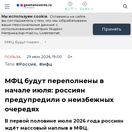
Информационный портал "ГазетаНоворос.ру"
Поиск
Навигация сайта
82,17
94,84
Мы используем cookie.
Оставаясь на сайте,
Все новости
Новости России
Польза
вы соглашаетесь с тем, что мы обрабатываем
ваши персональные данные с
использованием метрик Яндекс
Принять
Метрика,top.mail.ru, LiveInternet.
Главная
Лента новостей
МФЦ будут переполнены в начале июля: россиян предупредили о неизбежных очередях
ПОЛЬЗА
29 июн 2026, 19:00
0+
Теги:
#Россия
#мфц
МФЦ будут переполнены в
начале июля: россиян
предупредили о неизбежных
очередях
В первой половине июля 2026 года россиян
ждёт массовый наплыв в МФЦ.