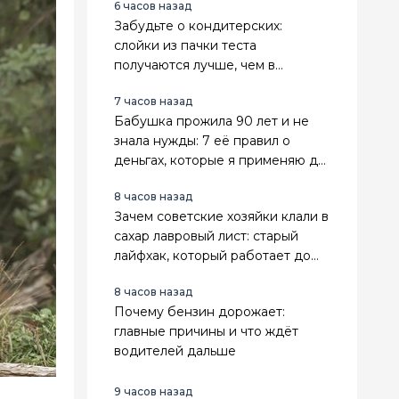
6 часов назад
Забудьте о кондитерских:
слойки из пачки теста
получаются лучше, чем в
магазине
7 часов назад
Бабушка прожила 90 лет и не
знала нужды: 7 её правил о
деньгах, которые я применяю до
сих пор
8 часов назад
Зачем советские хозяйки клали в
сахар лавровый лист: старый
лайфхак, который работает до
сих пор
8 часов назад
Почему бензин дорожает:
главные причины и что ждёт
водителей дальше
9 часов назад