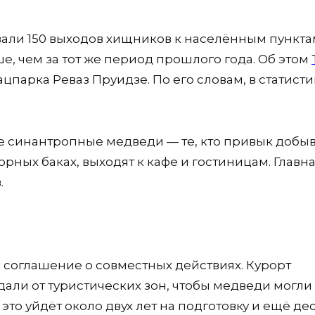
вали 150 выходов хищников к населённым пункта
е, чем за тот же период прошлого года. Об этом
парка Реваз Пруидзе. По его словам, в статисти
е синантропные медведи — те, кто привык добыв
орных баках, выходят к кафе и гостиницам. Главн
.
и соглашение о совместных действиях. Курорт
дали от туристических зон, чтобы медведи могли
это уйдёт около двух лет на подготовку и ещё де