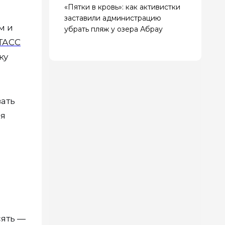
«Пятки в кровь»: как активистки
заставили администрацию
м и
убрать пляж у озера Абрау
ТАСС
ку
ать
ая
сять —