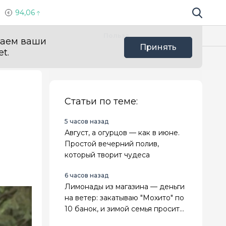
94,06
Поиск по 
Мы в с
Польза
ваем ваши
Принять
t.
Статьи по теме:
5 часов назад
Август, а огурцов — как в июне.
Простой вечерний полив,
который творит чудеса
6 часов назад
Лимонады из магазина — деньги
на ветер: закатываю "Мохито" по
10 банок, и зимой семья просит
добавки