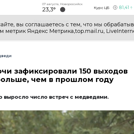
07 августа, Новороссийск
81,41
Курс ЦБ
23,3°
Новости России
айте, вы соглашаетесь с тем, что мы обрабаты
етрик Яндекс Метрика,top.mail.ru, LiveInterne
дведи
очи зафиксировали 150 выходов
больше, чем в прошлом году
о выросло число встреч с медведями.