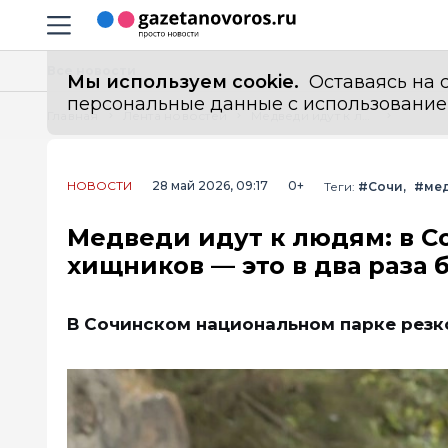
Информационный портал "ГазетаНоворос.ру"
Навигация сайта
Все новости
Мы используем cookie.
Оставаясь на с
персональные данные с использованием м
Главная
Лента новостей
Медведи идут к людям: в Сочи зафиксировали 150 выходов хищников — это в два раза больше, чем в прошлом году
НОВОСТИ
28 май 2026, 09:17
0+
Теги:
#Сочи
#ме
Медведи идут к людям: в С
хищников — это в два раза 
В Сочинском национальном парке резк