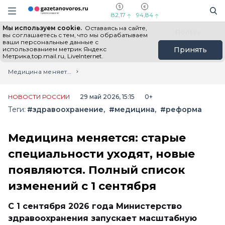
Информационный портал "ГазетаНоворос.ру"
Поиск
Навигация сайта
82,17
94,84
Мы используем cookie.
Оставаясь на сайте,
Все новости
Новости России
Польза
вы соглашаетесь с тем, что мы обрабатываем
ваши персональные данные с
использованием метрик Яндекс
Принять
Метрика,top.mail.ru, LiveInternet.
Главная
Лента новостей
Медицина меняется: старые специальности уходят, новые появляются. Полный список изменений с 1 сентября
НОВОСТИ РОССИИ
29 май 2026, 15:15
0+
Теги:
#здравоохранение
#медицина
#реформа
Медицина меняется: старые
специальности уходят, новые
появляются. Полный список
изменений с 1 сентября
С 1 сентября 2026 года Министерство
здравоохранения запускает масштабную