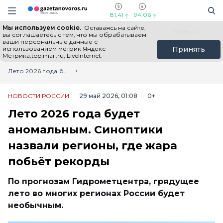
Информационный портал "ГазетаНоворос.ру"
Поиск
Навигация сайта
81,41
94,06
Мы используем cookie.
Оставаясь на сайте,
Все новости
Новости России
Польза
вы соглашаетесь с тем, что мы обрабатываем
ваши персональные данные с
использованием метрик Яндекс
Принять
Метрика,top.mail.ru, LiveInternet.
Главная
Лента новостей
Лето 2026 года будет аномальным. Синоптики назвали регионы, где жара побьёт рекорды
НОВОСТИ РОССИИ
29 май 2026, 01:08
0+
Лето 2026 года будет
аномальным. Синоптики
назвали регионы, где жара
побьёт рекорды
По прогнозам Гидрометцентра, грядущее
лето во многих регионах России будет
необычным.