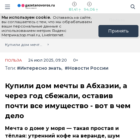
Информационный портал "ГазетаНоворос.ру"
Поиск
Навигация сайта
81,41
94,06
Мы используем cookie.
Оставаясь на сайте,
Все новости
Новости России
Польза
вы соглашаетесь с тем, что мы обрабатываем
ваши персональные данные с
использованием метрик Яндекс
Принять
Метрика,top.mail.ru, LiveInternet.
Главная
Лента новостей
Купили дом мечты в Абхазии, а через год сбежали, оставив почти все имущество - вот в чем дело
ПОЛЬЗА
24 июл 2025, 09:20
0+
Теги:
#Интересно знать
#Новости России
Купили дом мечты в Абхазии, а
через год сбежали, оставив
почти все имущество - вот в чем
дело
Мечта о доме у моря — такая простая и
тёплая: утренний кофе на веранде, шум