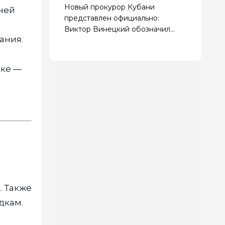
Новый прокурор Кубани
дней
представлен официально:
ь
Виктор Винецкий обозначил
ания.
приоритеты работы
ске —
. Также
дкам.