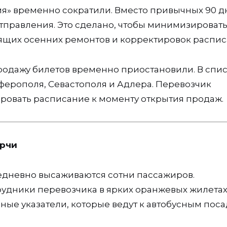
ия» временно сократили. Вместо привычных 90 
отправления. Это сделано, чтобы минимизироват
ящих осенних ремонтов и корректировок распис
родажу билетов временно приостановили. В спи
ферополя, Севастополя и Адлера. Перевозчик
ровать расписание к моменту открытия продаж.
ерчи
едневно высаживаются сотни пассажиров.
удники перевозчика в ярких оранжевых жилетах
е указатели, которые ведут к автобусным поса