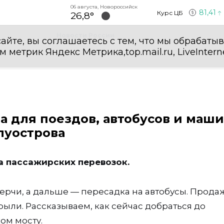
06 августа, Новороссийск
81,41
Курс ЦБ
26,8°
Новости России
айте, вы соглашаетесь с тем, что мы обрабаты
етрик Яндекс Метрика,top.mail.ru, LiveInterne
а для поездов, автобусов и маш
луострова
а пассажирских перевозок.
Керчи, а дальше — пересадка на автобусы. Прода
ыли. Рассказываем, как сейчас добраться до
ом мосту.