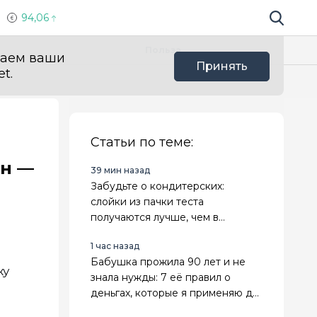
94,06
Поиск по 
Мы в с
Польза
ваем ваши
Принять
t.
Статьи по теме:
ин —
39 мин назад
Забудьте о кондитерских:
слойки из пачки теста
получаются лучше, чем в
магазине
1 час назад
Бабушка прожила 90 лет и не
жу
знала нужды: 7 её правил о
деньгах, которые я применяю до
сих пор