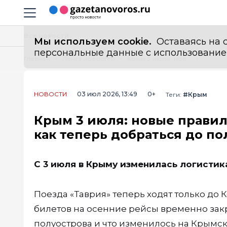
Информационный портал "ГазетаНоворос.ру"
Навигация сайта
Все новости
Мы используем cookie.
Оставаясь на с
персональные данные с использованием м
Главная
Лента новостей
Крым 3 июля: новые правила для поездов, автобусов и машин — как теперь добраться до полуострова
НОВОСТИ
03 июл 2026, 13:49
0+
Теги:
#Крым
Крым 3 июля: новые правил
как теперь добраться до по
С 3 июля в Крыму изменилась логистик
Поезда «Таврия» теперь ходят только до 
билетов на осенние рейсы временно закр
полуострова и что изменилось на Крымск