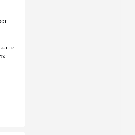
ост
ьны к
х.