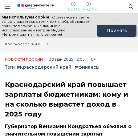
Информационный портал "ГазетаНоворос.ру"
Поиск
Навигация сайта
82,17
94,84
Мы используем cookie.
Оставаясь на сайте,
Все новости
Новости России
Польза
вы соглашаетесь с тем, что мы обрабатываем
ваши персональные данные с
использованием метрик Яндекс
Принять
Метрика,top.mail.ru, LiveInternet.
Главная
Лента новостей
Краснодарский край повышает зарплаты бюджетникам: кому и на сколько вырастет доход в 2025 году
НОВОСТИ РОССИИ
30 май 2025, 12:05
0+
Теги:
#Краснодарский край
#финансы
Краснодарский край повышает
зарплаты бюджетникам: кому и
на сколько вырастет доход в
2025 году
Губернатор Вениамин Кондратьев объявил о
значительном повышении зарплат