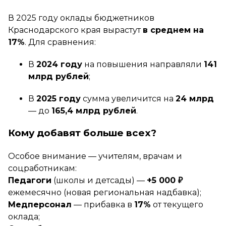
В 2025 году оклады бюджетников
Краснодарского края вырастут
в среднем на
17%
. Для сравнения:
В
2024 году
на повышения направляли
141
млрд рублей
;
В
2025 году
сумма увеличится на
24 млрд
— до
165,4 млрд рублей
.
Кому добавят больше всех?
Особое внимание — учителям, врачам и
соцработникам:
Педагоги
(школы и детсады) —
+5 000 ₽
ежемесячно
(новая региональная надбавка)
;
Медперсонал
— прибавка в
17%
от текущего
оклада;