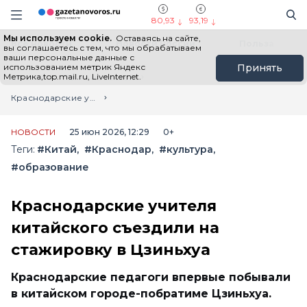
Информационный портал "ГазетаНоворос.ру"
Поиск
Навигация сайта
80,93
93,19
Мы используем cookie.
Оставаясь на сайте,
Все новости
Новости России
Польза
вы соглашаетесь с тем, что мы обрабатываем
ваши персональные данные с
использованием метрик Яндекс
Принять
Метрика,top.mail.ru, LiveInternet.
Главная
Лента новостей
Краснодарские учителя китайского съездили на стажировку в Цзиньхуа
НОВОСТИ
25 июн 2026, 12:29
0+
Теги:
#Китай
#Краснодар
#культура
#образование
Краснодарские учителя
китайского съездили на
стажировку в Цзиньхуа
Краснодарские педагоги впервые побывали
в китайском городе-побратиме Цзиньхуа.