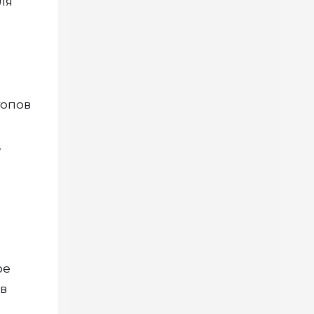
ля
топов
,
ое
 в