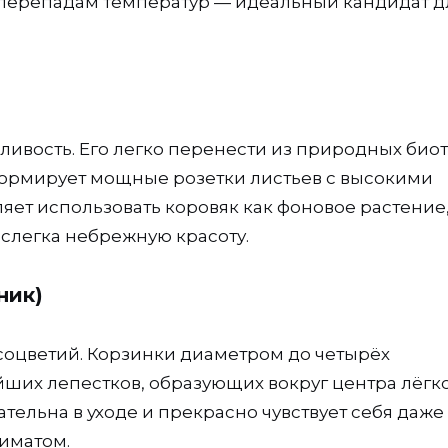
к перепадам температур — идеальный кандидат д
сливость. Его легко перенести из природных био
и формирует мощные розетки листьев с высокими
яет использовать коровяк как фоновое растение
слегка небрежную красоту.
ник)
оцветий. Корзинки диаметром до четырёх
йших лепестков, образующих вокруг центра лёгк
ательна в уходе и прекрасно чувствует себя даже
иматом.