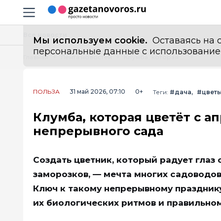
Информационный портал "ГазетаНоворос.ру"
Навигация сайта
Все новости
Мы используем cookie.
Оставаясь на с
персональные данные с использованием м
Главная
Лента новостей
Клумба, которая цветёт с апреля по октябрь: 40+ растений для непрерывного сада
ПОЛЬЗА
31 май 2026, 07:10
0+
Теги:
#дача
#цвет
Клумба, которая цветёт с а
непрерывного сада
Создать цветник, который радует глаз 
заморозков, — мечта многих садоводов
Ключ к такому непрерывному празднику
их биологических ритмов и правильном