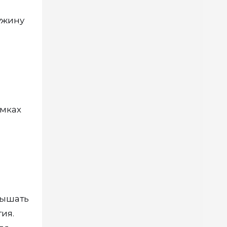
ужину
рмках
вышать
ия.