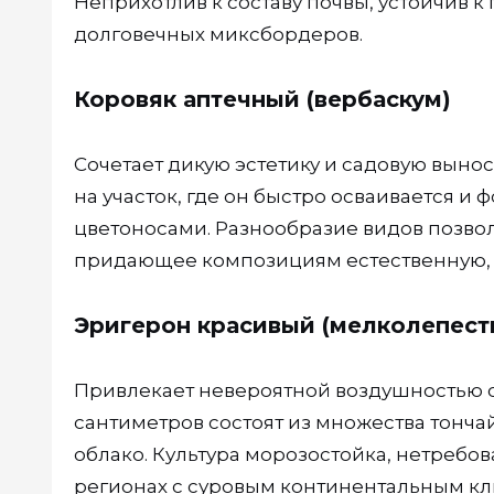
Неприхотлив к составу почвы, устойчив 
долговечных миксбордеров.
Коровяк аптечный (вербаскум)
Сочетает дикую эстетику и садовую выно
на участок, где он быстро осваивается 
цветоносами. Разнообразие видов позвол
придающее композициям естественную, 
Эригерон красивый (мелколепест
Привлекает невероятной воздушностью с
сантиметров состоят из множества тонча
облако. Культура морозостойка, нетребов
регионах с суровым континентальным кл