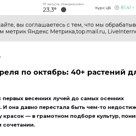
07 августа, Новороссийск
81,41
Курс ЦБ
23,3°
Новости России
айте, вы соглашаетесь с тем, что мы обрабаты
етрик Яндекс Метрика,top.mail.ru, LiveInterne
ы
преля по октябрь: 40+ растений д
с первых весенних лучей до самых осенних
. И она давно перестала быть чем-то недости
 красок — в грамотном подборе культур, пон
 сочетании.