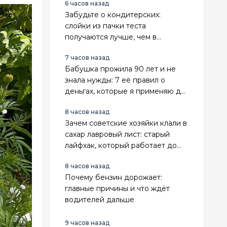
6 часов назад
Забудьте о кондитерских:
слойки из пачки теста
получаются лучше, чем в
магазине
7 часов назад
Бабушка прожила 90 лет и не
знала нужды: 7 её правил о
деньгах, которые я применяю до
сих пор
8 часов назад
Зачем советские хозяйки клали в
сахар лавровый лист: старый
лайфхак, который работает до
сих пор
8 часов назад
Почему бензин дорожает:
главные причины и что ждёт
водителей дальше
9 часов назад