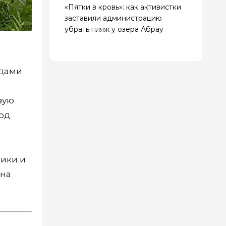
«Пятки в кровь»: как активистки
заставили администрацию
убрать пляж у озера Абрау
идами
вую
ход
ики и
 на