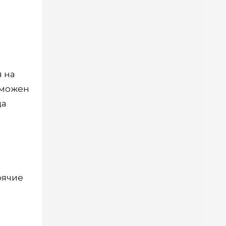
я на
зможен
да
оячие