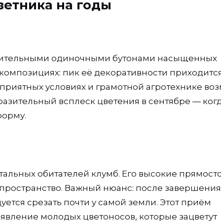
ветника на годы
азительными одиночными бутонами насыщенных
композициях: пик её декоративности приходитс
оприятных условиях и грамотной агротехнике во
разительный всплеск цветения в сентябре — ког
форму.
тальных обитателей клумб. Его высокие прямост
пространство. Важный нюанс: после завершения
ется срезать почти у самой земли. Этот приём
явление молодых цветоносов, которые зацветут