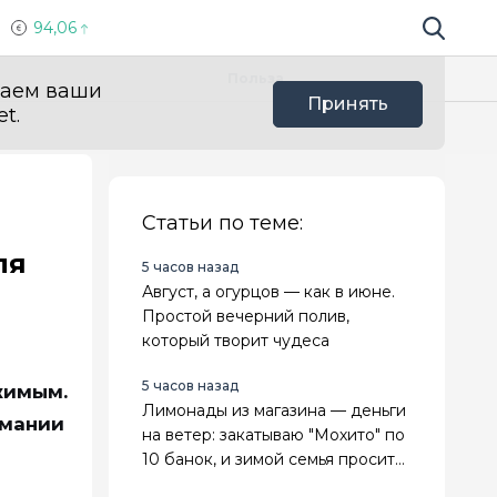
94,06
Поиск по 
Мы в с
Польза
ваем ваши
Принять
t.
Статьи по теме:
ля
5 часов назад
Август, а огурцов — как в июне.
Простой вечерний полив,
который творит чудеса
5 часов назад
жимым.
Лимонады из магазина — деньги
имании
на ветер: закатываю "Мохито" по
10 банок, и зимой семья просит
добавки