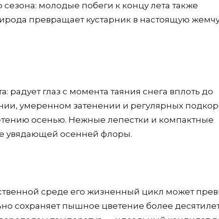
 сезона: молодые побеги к концу лета также
рирода превращает кустарник в настоящую жемч
: радует глаз с момента таяния снега вплоть до
нии, умеренном затенении и регулярных подко
етению осенью. Нежные лепестки и компактные
не увядающей осенней флоры.
ественной среде его жизненный цикл может пре
ильно сохраняет пышное цветение более десятилет