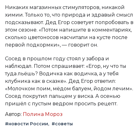
Никаких магазинных стимуляторов, никакой
химии. Только то, что природа и здравый смысл
подсказывают. Дед Егор советует попробовать в
этом сезоне. «Потом напишите в комментариях,
сколько цветоносов насчитали на кусте после
первой подкормки», — говорит он.
Сосед в прошлом году стоял у забора и
наблюдал. Потом спрашивает: «Егор, ну что ты
туда льёшь? Водичка как водичка, а у тебя
клубника как в сказке». Дед Егор ответил:
«Молочком поим, мёдом балуем, йодом лечим».
Сосед покрутил пальцем у виска. А осенью
пришёл с пустым ведром просить рецепт.
Автор:
Полина Мороз
#новости России
#советы
Вконтакте
Telegram
Одноклассники