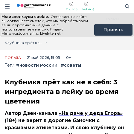
Информационный портал "ГазетаНоворос.ру"
Поиск
Навигация сайта
82,17
94,84
Мы используем cookie.
Оставаясь на сайте,
Все новости
Новости России
Польза
вы соглашаетесь с тем, что мы обрабатываем
ваши персональные данные с
использованием метрик Яндекс
Принять
Метрика,top.mail.ru, LiveInternet.
Главная
Лента новостей
Клубника прёт как не в себя: 3 ингредиента в лейку во время цветения
ПОЛЬЗА
21 май 2026, 19:05
0+
Теги:
#новости России
#советы
Клубника прёт как не в себя: 3
ингредиента в лейку во время
цветения
Автор Дзен-канала
«На даче у деда Егора»
(18+) не верит в дорогие баночки с
красивыми этикетками. И свою клубнику он