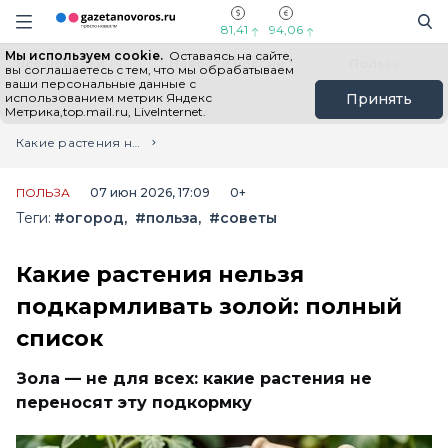
Информационный портал "ГазетаНоворос.ру"
Поиск
Навигация сайта
81,41
94,06
Мы используем cookie.
Оставаясь на сайте,
Все новости
Новости России
Польза
вы соглашаетесь с тем, что мы обрабатываем
ваши персональные данные с
использованием метрик Яндекс
Принять
Метрика,top.mail.ru, LiveInternet.
Главная
Лента новостей
Какие растения нельзя подкармливать золой: полный список
ПОЛЬЗА
07 июн 2026, 17:09
0+
Теги:
#огород
#польза
#советы
Какие растения нельзя
подкармливать золой: полный
список
Зола — не для всех: какие растения не
переносят эту подкормку