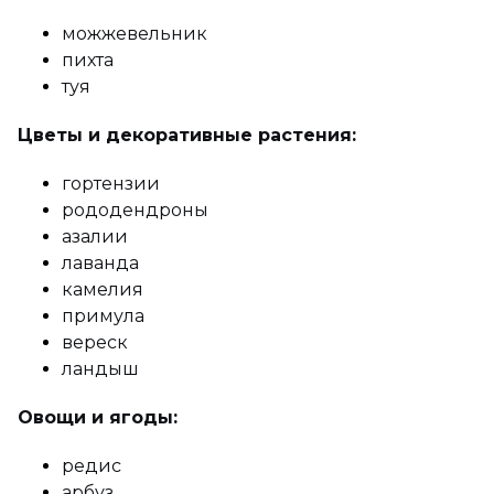
можжевельник
пихта
туя
Цветы и декоративные растения:
гортензии
рододендроны
азалии
лаванда
камелия
примула
вереск
ландыш
Овощи и ягоды:
редис
арбуз