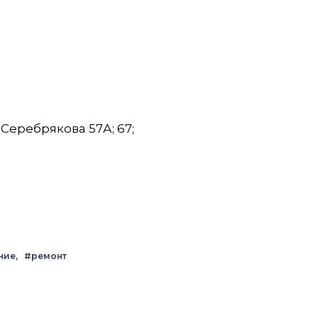
еребрякова 57А; 67;
ние
#ремонт