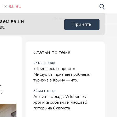
93,19
Поиск по 
Мы в с
Польза
ваем ваши
Принять
t.
Статьи по теме:
26 мин назад
«Пришлось непросто»:
Мишустин признал проблемы
туризма в Крыму — что
у
происходит 6 августа
39 мин назад
и.
Атаки на склады Wildberries:
хроника событий и масштаб
потерь на 6 августа