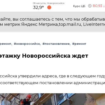
06 августа, Новороссийск
80,93
Курс ЦБ
32,9°
Новости России
айте, вы соглашаетесь с тем, что мы обрабаты
етрик Яндекс Метрика,top.mail.ru, LiveInterne
ремонт
#новороссийск
#постановление
#ремонт
этажку Новороссийска ждет
оссийска утвердили адреса, где в следующем год
 в соответствующем постановлении администраци