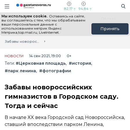
Информационный портал "ГазетаНоворос.ру"
Поиск
Навигация сайта
82,17
94,84
Мы используем cookie.
Оставаясь на сайте,
Все новости
Новости России
Польза
вы соглашаетесь с тем, что мы обрабатываем
ваши персональные данные с
использованием метрик Яндекс
Принять
Метрика,top.mail.ru, LiveInternet.
Главная
Лента новостей
Забавы новороссийских гимназистов в Городском саду. Тогда и сейчас
НОВОСТИ
14 сен 2021, 19:00
0+
Теги:
#Церковная площадь
#история
#парк ленина
#фотографии
Забавы новороссийских
гимназистов в Городском саду.
Тогда и сейчас
В начале XX века Городской сад Новороссийска,
ставший впоследствии парком Ленина,