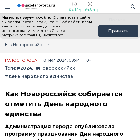
Информационный портал "ГазетаНоворос.ру"
Поиск
Навигация сайта
82,17
94,84
Мы используем cookie.
Оставаясь на сайте,
Все новости
Новости России
Польза
вы соглашаетесь с тем, что мы обрабатываем
ваши персональные данные с
использованием метрик Яндекс
Принять
Метрика,top.mail.ru, LiveInternet.
Главная
Лента новостей
Как Новороссийск собирается отметить День народного единства
ГОЛОС ГОРОДА
01 ноя 2024, 09:44
0+
Теги:
#2024
#Новороссийск
#день народного единства
Как Новороссийск собирается
отметить День народного
единства
Администрация города опубликовала
программу празднования Дня народного