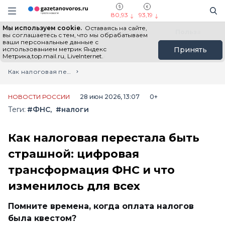
Информационный портал "ГазетаНоворос.ру"
Поиск
Навигация сайта
80,93
93,19
Мы используем cookie.
Оставаясь на сайте,
Все новости
Новости России
Польза
вы соглашаетесь с тем, что мы обрабатываем
ваши персональные данные с
использованием метрик Яндекс
Принять
Метрика,top.mail.ru, LiveInternet.
Главная
Лента новостей
Как налоговая перестала быть страшной: цифровая трансформация ФНС и что изменилось для всех
НОВОСТИ РОССИИ
28 июн 2026, 13:07
0+
Теги:
#ФНС
#налоги
Как налоговая перестала быть
страшной: цифровая
трансформация ФНС и что
изменилось для всех
Помните времена, когда оплата налогов
была квестом?