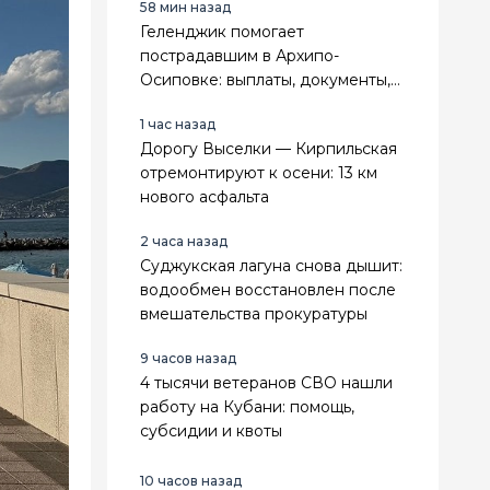
58 мин назад
Геленджик помогает
пострадавшим в Архипо-
Осиповке: выплаты, документы,
поддержка
1 час назад
Дорогу Выселки — Кирпильская
отремонтируют к осени: 13 км
нового асфальта
2 часа назад
Суджукская лагуна снова дышит:
водообмен восстановлен после
вмешательства прокуратуры
9 часов назад
4 тысячи ветеранов СВО нашли
работу на Кубани: помощь,
субсидии и квоты
10 часов назад