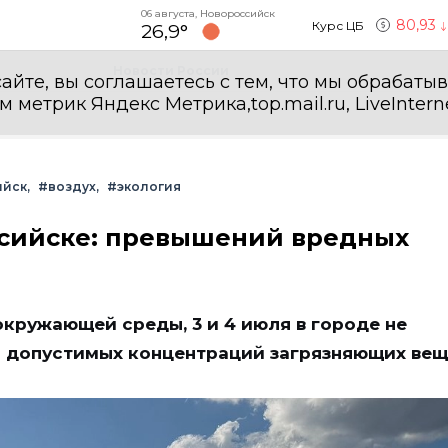
06 августа, Новороссийск
80,93
Курс ЦБ
26,9°
Новости России
айте, вы соглашаетесь с тем, что мы обрабаты
етрик Яндекс Метрика,top.mail.ru, LiveInterne
ийск
#воздух
#экология
ссийске: превышений вредных
кружающей среды, 3 и 4 июля в городе не
 допустимых концентраций загрязняющих вещ