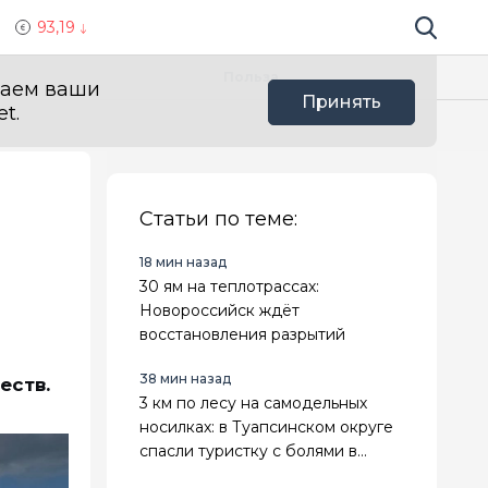
93,19
Поиск по 
Мы в с
Польза
ваем ваши
Принять
t.
Статьи по теме:
18 мин назад
30 ям на теплотрассах:
Новороссийск ждёт
восстановления разрытий
38 мин назад
еств.
3 км по лесу на самодельных
носилках: в Туапсинском округе
спасли туристку с болями в
животе