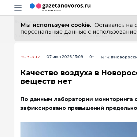
Информационный портал "ГазетаНоворос.ру"
Навигация сайта
Все новости
Мы используем cookie.
Оставаясь на с
персональные данные с использованием м
Главная
Лента новостей
Качество воздуха в Новороссийске: превышений вредных веществ нет
НОВОСТИ
07 июл 2026, 13:09
0+
Теги:
#Новоросс
Качество воздуха в Новоро
веществ нет
По данным лаборатории мониторинга о
зафиксировано превышений предельно