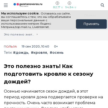
Информационный портал "ГазетаНоворос.ру"
Поиск
Навигация сайта
82,17
94,84
Мы используем cookie.
Оставаясь на сайте,
Все новости
Новости России
Польза
вы соглашаетесь с тем, что мы обрабатываем
ваши персональные данные с
использованием метрик Яндекс
Принять
Метрика,top.mail.ru, LiveInternet.
Главная
Лента новостей
Это полезно знать! Как подготовить кровлю к сезону дождей?
ПОЛЬЗА
19 сен 2020, 10:40
0+
Теги:
#дождь
#кровля
#осень
Это полезно знать! Как
подготовить кровлю к сезону
дождей?
Осенью начинается сезон дождей, в этот
период кровля дома подвергается проверке на
прочность. Очень часто возникает проблема