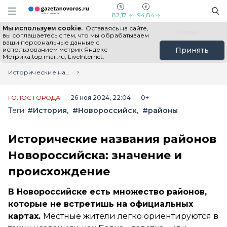
Информационный портал "ГазетаНоворос.ру"
Поиск
Навигация сайта
82,17
94,84
Мы используем cookie.
Оставаясь на сайте,
Все новости
Новости России
Польза
вы соглашаетесь с тем, что мы обрабатываем
ваши персональные данные с
использованием метрик Яндекс
Принять
Метрика,top.mail.ru, LiveInternet.
Главная
Лента новостей
Исторические названия районов Новороссийска: значение и происхождение
ГОЛОС ГОРОДА
26 ноя 2024, 22:04
0+
Теги:
#История
#Новороссийск
#районы
Исторические названия районов
Новороссийска: значение и
происхождение
В Новороссийске есть множество районов,
которые не встретишь на официальных
картах.
Местные жители легко ориентируются в