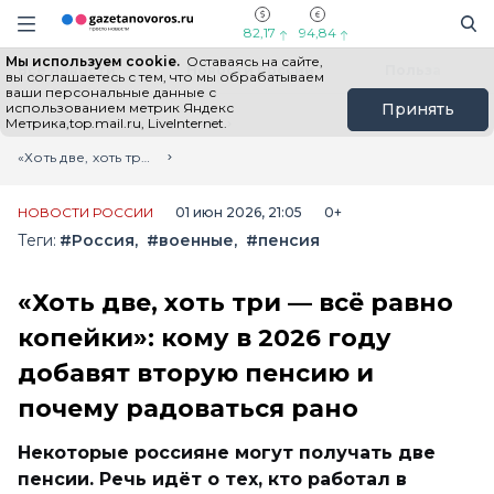
Информационный портал "ГазетаНоворос.ру"
Поиск
Навигация сайта
82,17
94,84
Мы используем cookie.
Оставаясь на сайте,
Все новости
Новости России
Польза
вы соглашаетесь с тем, что мы обрабатываем
ваши персональные данные с
использованием метрик Яндекс
Принять
Метрика,top.mail.ru, LiveInternet.
Главная
Лента новостей
«Хоть две, хоть три — всё равно копейки»: кому в 2026 году добавят вторую пенсию и почему радоваться рано
НОВОСТИ РОССИИ
01 июн 2026, 21:05
0+
Теги:
#Россия
#военные
#пенсия
«Хоть две, хоть три — всё равно
копейки»: кому в 2026 году
добавят вторую пенсию и
почему радоваться рано
Некоторые россияне могут получать две
пенсии. Речь идёт о тех, кто работал в