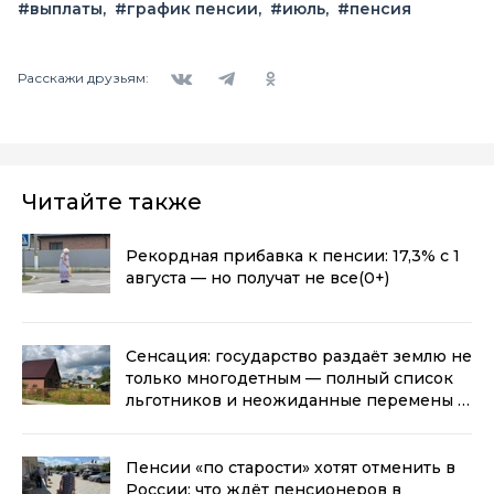
#выплаты
#график пенсии
#июль
#пенсия
Вконтакте
Telegram
Одноклассники
Расскажи друзьям:
Читайте также
Рекордная прибавка к пенсии: 17,3% с 1
августа — но получат не все
(0+)
Сенсация: государство раздаёт землю не
только многодетным — полный список
льготников и неожиданные перемены с
2026 года
(0+)
Пенсии «по старости» хотят отменить в
России: что ждёт пенсионеров в