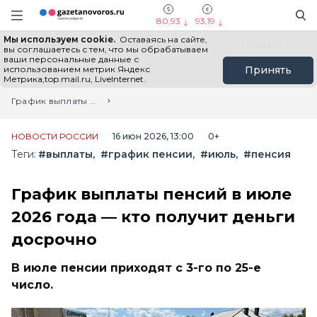
Информационный портал "ГазетаНоворос.ру"
Поиск
Навигация сайта
80,93
93,19
Мы используем cookie.
Оставаясь на сайте,
Все новости
Новости России
Польза
вы соглашаетесь с тем, что мы обрабатываем
ваши персональные данные с
использованием метрик Яндекс
Принять
Метрика,top.mail.ru, LiveInternet.
Главная
Лента новостей
График выплаты пенсий в июле 2026 года — кто получит деньги досрочно
НОВОСТИ РОССИИ
16 июн 2026, 13:00
0+
Теги:
#выплаты
#график пенсии
#июль
#пенсия
График выплаты пенсий в июле
2026 года — кто получит деньги
досрочно
В июле пенсии приходят с 3-го по 25-е
число.