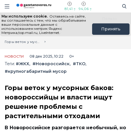
Информационный портал "ГазетаНоворос.ру"
Поиск
Навигация сайта
81,41
94,06
Мы используем cookie.
Оставаясь на сайте,
Все новости
Новости России
Польза
вы соглашаетесь с тем, что мы обрабатываем
ваши персональные данные с
использованием метрик Яндекс
Принять
Метрика,top.mail.ru, LiveInternet.
Главная
Лента новостей
Горы веток у мусорных баков: новороссийцы и власти ищут решение проблемы с растительными отходами
НОВОСТИ
08 дек 2025, 10:22
0+
Теги:
#ЖКХ
#Новороссийск
#ТКО
#крупногабаритный мусор
Горы веток у мусорных баков:
новороссийцы и власти ищут
решение проблемы с
растительными отходами
В Новороссийске разгорается необычный, но