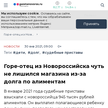
Информационный портал "ГазетаНоворос.ру"
Поиск
Навигация сайта
82,17
94,84
Мы используем cookie.
Оставаясь на сайте,
Все новости
Новости России
Польза
вы соглашаетесь с тем, что мы обрабатываем
ваши персональные данные с
использованием метрик Яндекс
Принять
Метрика,top.mail.ru, LiveInternet.
Главная
Лента новостей
Горе-отец из Новороссийска чуть не лишился магазина из-за долга по алиментам
НОВОСТИ
30 янв 2021, 09:00
0+
Теги:
#дети
#долг
#судебные приставы
Горе-отец из Новороссийска чуть
не лишился магазина из-за
долга по алиментам
В январе 2021 года судебные приставы
взыскали с новороссийца 945 тысяч рублей
алиментов. Он выплатил полагающиеся ребенку