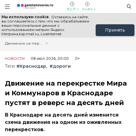
Информационный портал "ГазетаНоворос.ру"
Поиск
Навигация сайта
82,17
94,84
Мы используем cookie.
Оставаясь на сайте,
Все новости
Новости России
Польза
вы соглашаетесь с тем, что мы обрабатываем
ваши персональные данные с
использованием метрик Яндекс
Принять
Метрика,top.mail.ru, LiveInternet.
Главная
Лента новостей
Движение на перекрестке Мира и Коммунаров в Краснодаре пустят в реверс на десять дней
НОВОСТИ
08 июл 2026, 20:00
0+
Теги:
#Краснодар
#дороги
Движение на перекрестке Мира
и Коммунаров в Краснодаре
пустят в реверс на десять дней
В Краснодаре на десять дней изменится
схема движения на одном из оживленных
перекрестков.