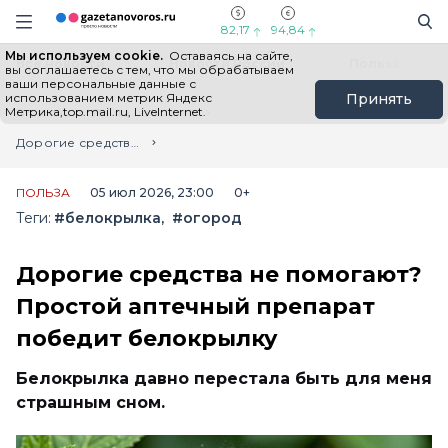
Информационный портал "ГазетаНоворос.ру"
Поиск
Навигация сайта
82,17
94,84
Мы используем cookie.
Оставаясь на сайте,
Все новости
Новости России
Польза
вы соглашаетесь с тем, что мы обрабатываем
ваши персональные данные с
использованием метрик Яндекс
Принять
Метрика,top.mail.ru, LiveInternet.
Главная
Лента новостей
Дорогие средства не помогают? Простой аптечный препарат победит белокрылку
ПОЛЬЗА
05 июл 2026, 23:00
0+
Теги:
#белокрылка
#огород
Дорогие средства не помогают?
Простой аптечный препарат
победит белокрылку
Белокрылка давно перестала быть для меня
страшным сном.