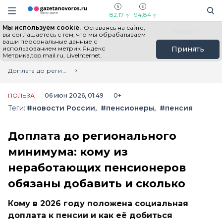
Информационный портал "ГазетаНоворос.ру"
Поиск
Навигация сайта
82,17
94,84
Мы используем cookie.
Оставаясь на сайте,
Все новости
Новости России
Польза
вы соглашаетесь с тем, что мы обрабатываем
ваши персональные данные с
использованием метрик Яндекс
Принять
Метрика,top.mail.ru, LiveInternet.
Главная
Лента новостей
Доплата до регионального минимума: кому из неработающих пенсионеров обязаны добавить и сколько
ПОЛЬЗА
06 июн 2026, 01:49
0+
Теги:
#новости России
#пенсионеры
#пенсия
Доплата до регионального
минимума: кому из
неработающих пенсионеров
обязаны добавить и сколько
Кому в 2026 году положена социальная
доплата к пенсии и как её добиться