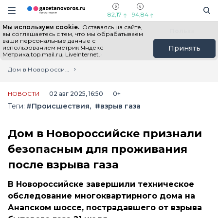
Информационный портал "ГазетаНоворос.ру"
Поиск
Навигация сайта
82,17
94,84
Мы используем cookie.
Оставаясь на сайте,
Все новости
Новости России
Польза
вы соглашаетесь с тем, что мы обрабатываем
ваши персональные данные с
использованием метрик Яндекс
Принять
Метрика,top.mail.ru, LiveInternet.
Главная
Лента новостей
Дом в Новороссийске признали безопасным для проживания после взрыва газа
НОВОСТИ
02 авг 2025, 16:50
0+
Теги:
#Происшествия
#взрыв газа
Дом в Новороссийске признали
безопасным для проживания
после взрыва газа
В Новороссийске завершили техническое
обследование многоквартирного дома на
Анапском шоссе, пострадавшего от взрыва