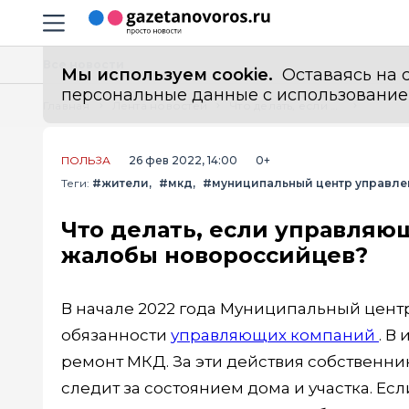
Информационный портал "ГазетаНоворос.ру"
Навигация сайта
Все новости
Мы используем cookie.
Оставаясь на с
персональные данные с использованием м
Главная
Лента новостей
Что делать, если управляющая компания не реагирует на жалобы новороссийцев?
ПОЛЬЗА
26 фев 2022, 14:00
0+
Теги:
#жители
#мкд
#муниципальный центр управле
Что делать, если управляю
жалобы новороссийцев?
В начале 2022 года Муниципальный центр
обязанности
управляющих компаний
. В
ремонт МКД. За эти действия собственник
следит за состоянием дома и участка. Ес