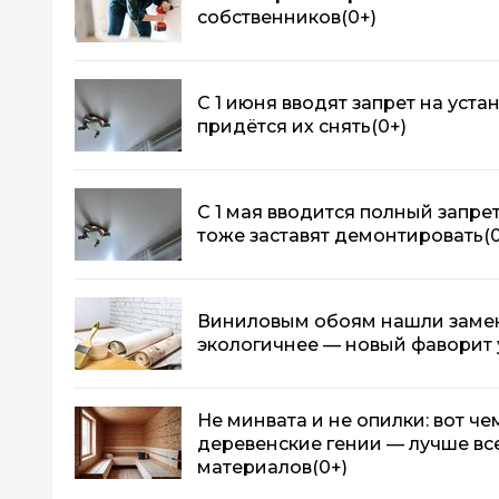
собственников
(0+)
С 1 июня вводят запрет на уста
придётся их снять
(0+)
С 1 мая вводится полный запре
тоже заставят демонтировать
(
Виниловым обоям нашли замен
экологичнее — новый фаворит 
Не минвата и не опилки: вот че
деревенские гении — лучше вс
материалов
(0+)