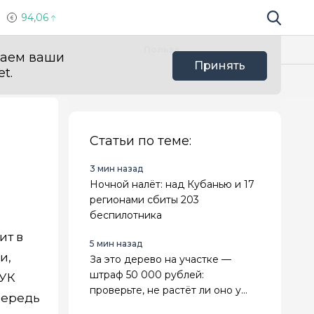
94,06
Поиск по 
Мы в с
Польза
ваем ваши
Принять
t.
Статьи по теме:
3 мин назад
Ночной налёт: над Кубанью и 17
регионами сбиты 203
беспилотника
ит в
5 мин назад
и,
За это дерево на участке —
штраф 50 000 рублей:
 УК
проверьте, не растёт ли оно у
чередь
вас