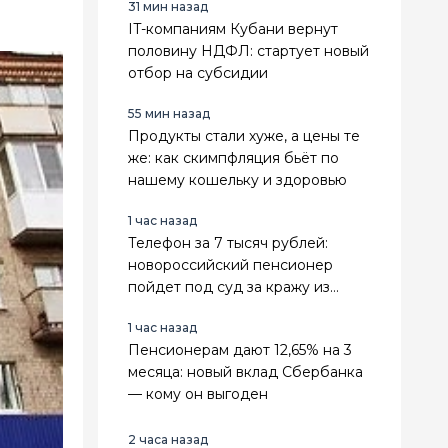
31 мин назад
IT-компаниям Кубани вернут
половину НДФЛ: стартует новый
отбор на субсидии
55 мин назад
Продукты стали хуже, а цены те
же: как скимпфляция бьёт по
нашему кошельку и здоровью
1 час назад
Телефон за 7 тысяч рублей:
новороссийский пенсионер
пойдет под суд за кражу из
женской сумки
1 час назад
Пенсионерам дают 12,65% на 3
месяца: новый вклад Сбербанка
— кому он выгоден
2 часа назад