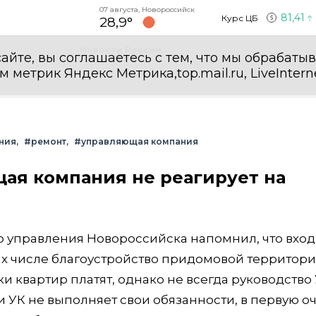
07 августа, Новороссийск
81,41
Курс ЦБ
28,9°
Новости России
айте, вы соглашаетесь с тем, что мы обрабаты
етрик Яндекс Метрика,top.mail.ru, LiveInterne
ния
#ремонт
#управляющая компания
щая компания не реагирует на
 управления Новороссийска напомнил, что вход
 их числе благоустройство придомовой территори
и квартир платят, однако не всегда руководство
ли УК не выполняет свои обязанности, в первую о