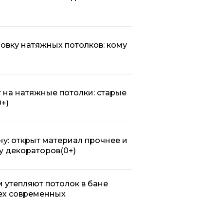
новку натяжных потолков: кому
т на натяжные потолки: старые
0+)
у: открыт материал прочнее и
у декораторов
(0+)
м утепляют потолок в бане
ех современных