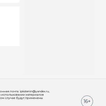
Мы в соц
ная почта: ipkstenin@yandex.ru,
При использовании материалов
ном случае будут применены
16+