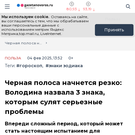
Информационный портал "ГазетаНоворос.ру"
Поиск
Навигация сайта
80,93
93,19
Мы используем cookie.
Оставаясь на сайте,
Все новости
Новости России
Польза
вы соглашаетесь с тем, что мы обрабатываем
ваши персональные данные с
использованием метрик Яндекс
Принять
Метрика,top.mail.ru, LiveInternet.
Главная
Лента новостей
Черная полоса начнется резко: Володина назвала 3 знака, которым сулят серьезные проблемы
ПОЛЬЗА
04 фев 2025, 13:52
0+
Теги:
#гороскоп
#знаки зодиака
Черная полоса начнется резко:
Володина назвала 3 знака,
которым сулят серьезные
проблемы
Впереди сложный период, который может
стать настоящим испытанием для