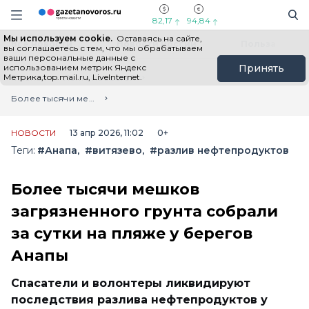
Информационный портал "ГазетаНоворос.ру"
Поиск
Навигация сайта
82,17
94,84
Мы используем cookie.
Оставаясь на сайте,
Все новости
Новости России
Польза
вы соглашаетесь с тем, что мы обрабатываем
ваши персональные данные с
использованием метрик Яндекс
Принять
Метрика,top.mail.ru, LiveInternet.
Главная
Лента новостей
Более тысячи мешков загрязненного грунта собрали за сутки на пляже у берегов Анапы
НОВОСТИ
13 апр 2026, 11:02
0+
Теги:
#Анапа
#витязево
#разлив нефтепродуктов
Более тысячи мешков
загрязненного грунта собрали
за сутки на пляже у берегов
Анапы
Спасатели и волонтеры ликвидируют
последствия разлива нефтепродуктов у