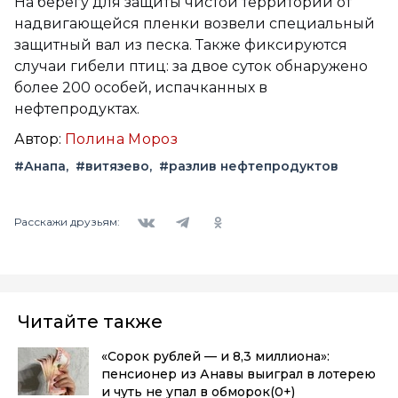
На берегу для защиты чистой территории от
надвигающейся пленки возвели специальный
защитный вал из песка. Также фиксируются
случаи гибели птиц: за двое суток обнаружено
более 200 особей, испачканных в
нефтепродуктах.
Автор:
Полина Мороз
#Анапа
#витязево
#разлив нефтепродуктов
Вконтакте
Telegram
Одноклассники
Расскажи друзьям:
Читайте также
«Сорок рублей — и 8,3 миллиона»:
пенсионер из Анавы выиграл в лотерею
и чуть не упал в обморок
(0+)