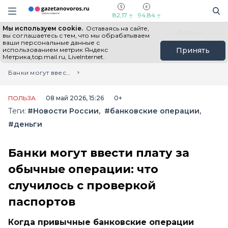
Информационный портал "ГазетаНоворос.ру"
Поиск
Навигация сайта
82,17
94,84
Мы используем cookie.
Оставаясь на сайте,
Все новости
Новости России
Польза
вы соглашаетесь с тем, что мы обрабатываем
ваши персональные данные с
использованием метрик Яндекс
Принять
Метрика,top.mail.ru, LiveInternet.
Главная
Лента новостей
Банки могут ввести плату за обычные операции: что случилось с проверкой паспортов
ПОЛЬЗА
08 май 2026, 15:26
0+
Теги:
#Новости России
#банковские операции
#деньги
Банки могут ввести плату за
обычные операции: что
случилось с проверкой
паспортов
Когда привычные банковские операции