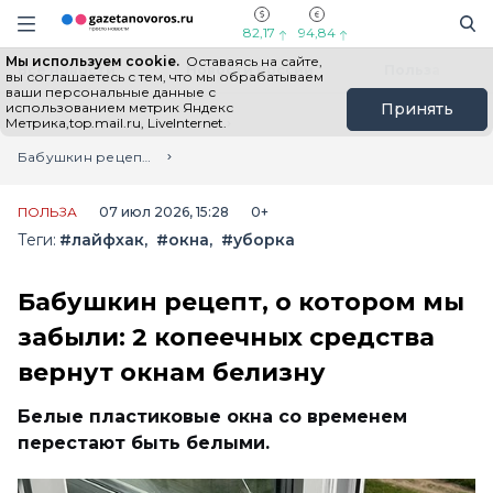
Информационный портал "ГазетаНоворос.ру"
Поиск
Навигация сайта
82,17
94,84
Мы используем cookie.
Оставаясь на сайте,
Все новости
Новости России
Польза
вы соглашаетесь с тем, что мы обрабатываем
ваши персональные данные с
использованием метрик Яндекс
Принять
Метрика,top.mail.ru, LiveInternet.
Главная
Лента новостей
Бабушкин рецепт, о котором мы забыли: 2 копеечных средства вернут окнам белизну
ПОЛЬЗА
07 июл 2026, 15:28
0+
Теги:
#лайфхак
#окна
#уборка
Бабушкин рецепт, о котором мы
забыли: 2 копеечных средства
вернут окнам белизну
Белые пластиковые окна со временем
перестают быть белыми.