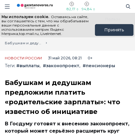
Информационный портал "ГазетаНоворос.ру"
Поиск
Навигация сайта
82,17
94,84
Мы используем cookie.
Оставаясь на сайте,
Все новости
Новости России
Польза
вы соглашаетесь с тем, что мы обрабатываем
ваши персональные данные с
использованием метрик Яндекс
Принять
Метрика,top.mail.ru, LiveInternet.
Главная
Лента новостей
Бабушкам и дедушкам предложили платить «родительские зарплаты»: что известно об инициативе
НОВОСТИ РОССИИ
31 май 2026, 08:21
0+
Теги:
#выплаты
#законопроект
#пенсионеры
Бабушкам и дедушкам
предложили платить
«родительские зарплаты»: что
известно об инициативе
В Госдуму готовят к внесению законопроект,
который может серьёзно расширить круг