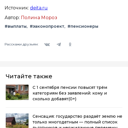
Источник:
deita.ru
Автор:
Полина Мороз
#выплаты
#законопроект
#пенсионеры
Вконтакте
Telegram
Одноклассники
Расскажи друзьям:
Читайте также
С 1 сентября пенсии повысят трём
категориям без заявлений: кому и
сколько добавят
(0+)
Сенсация: государство раздаёт землю не
только многодетным — полный список
льготников и неожиданные перемены с