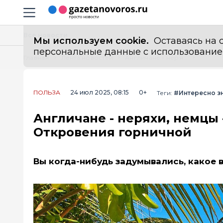
Информационный портал "ГазетаНоворос.ру"
Навигация сайта
Все новости
Мы используем cookie.
Оставаясь на с
персональные данные с использованием м
Главная
Лента новостей
Англичане - неряхи, немцы - не скупые, а русские - какие? Откровения горничной
ПОЛЬЗА
24 июл 2025, 08:15
0+
Теги:
#Интересно з
Англичане - неряхи, немцы -
Откровения горничной
Вы когда-нибудь задумывались, какое 