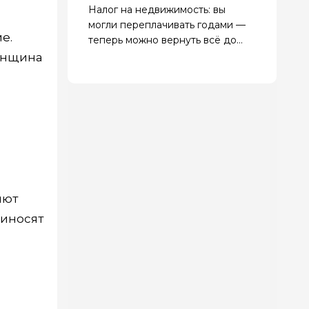
Налог на недвижимость: вы
могли переплачивать годами —
е.
теперь можно вернуть всё до
копейки
женщина
яют
риносят