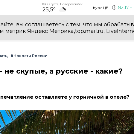
08 августа, Новороссийск
82,17
Курс ЦБ
25,5°
Новости России
айте, вы соглашаетесь с тем, что мы обрабаты
етрик Яндекс Метрика,top.mail.ru, LiveInterne
нать
#Новости России
 не скупые, а русские - какие?
впечатление оставляете у горничной в отеле?