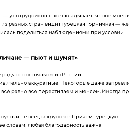
с — у сотрудников тоже складывается свое мнени
ов из разных стран видит турецкая горничная — 
асилась поделиться наблюдениями при условии
гличане — пьют и шумят»
 радуют постояльцы из России:
дивительно аккуратные. Некоторые даже заправл
ы всё равно всё перестилаем и меняем. Иногда п
 пусть и не всегда крупные. Причём турецкую
ё словам, любая благодарность важна.