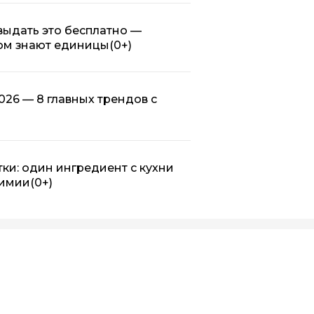
ыдать это бесплатно —
ром знают единицы
(0+)
26 — 8 главных трендов с
тки: один ингредиент с кухни
химии
(0+)