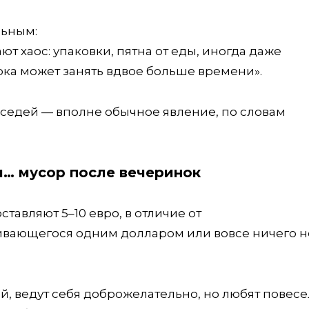
льным:
т хаос: упаковки, пятна от еды, иногда даже
ка может занять вдвое больше времени».
оседей — вполне обычное явление, по словам
… мусор после вечеринок
авляют 5–10 евро, в отличие от
чивающегося одним долларом или вовсе ничего н
й, ведут себя доброжелательно, но любят повесе