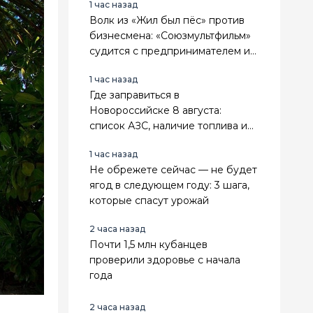
1 час назад
Волк из «Жил был пёс» против
бизнесмена: «Союзмультфильм»
судится с предпринимателем из
Новороссийска
1 час назад
Где заправиться в
Новороссийске 8 августа:
список АЗС, наличие топлива и
лимиты
1 час назад
Не обрежете сейчас — не будет
ягод в следующем году: 3 шага,
которые спасут урожай
2 часа назад
Почти 1,5 млн кубанцев
проверили здоровье с начала
года
2 часа назад