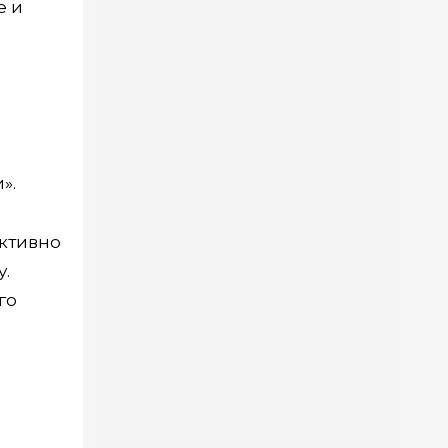
е и
».
нктивно
у.
го