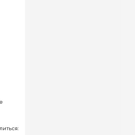
е
литься: