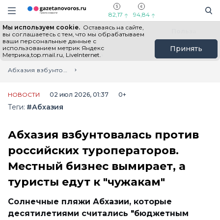
Информационный портал "ГазетаНоворос.ру"
Поиск
Навигация сайта
82,17
94,84
Мы используем cookie.
Оставаясь на сайте,
Все новости
Новости России
Польза
вы соглашаетесь с тем, что мы обрабатываем
ваши персональные данные с
использованием метрик Яндекс
Принять
Метрика,top.mail.ru, LiveInternet.
Главная
Лента новостей
Абхазия взбунтовалась против российских туроператоров. Местный бизнес вымирает, а туристы едут к "чужакам"
НОВОСТИ
02 июл 2026, 01:37
0+
Теги:
#Абхазия
Абхазия взбунтовалась против
российских туроператоров.
Местный бизнес вымирает, а
туристы едут к "чужакам"
Солнечные пляжи Абхазии, которые
десятилетиями считались "бюджетным