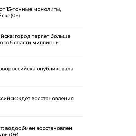
ют 15-тонные монолиты,
йске
(0+)
йска: город теряет больше
пособ спасти миллионы
Новороссийска опубликовала
оссийск ждёт восстановления
т: водообмен восстановлен
уры
(0+)