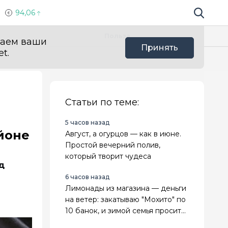
94,06
Поиск по 
Мы в с
Польза
ваем ваши
Принять
t.
Статьи по теме:
5 часов назад
йоне
Август, а огурцов — как в июне.
Простой вечерний полив,
который творит чудеса
д
6 часов назад
Лимонады из магазина — деньги
на ветер: закатываю "Мохито" по
10 банок, и зимой семья просит
добавки