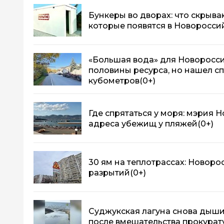
Бункеры во дворах: что скрыва
которые появятся в Новоросси
«Большая вода» для Новоросси
половины ресурса, но нашел с
кубометров
(0+)
Где спрятаться у моря: мэрия 
адреса убежищ у пляжей
(0+)
30 ям на теплотрассах: Новор
разрытий
(0+)
Суджукская лагуна снова дыши
после вмешательства прокурат