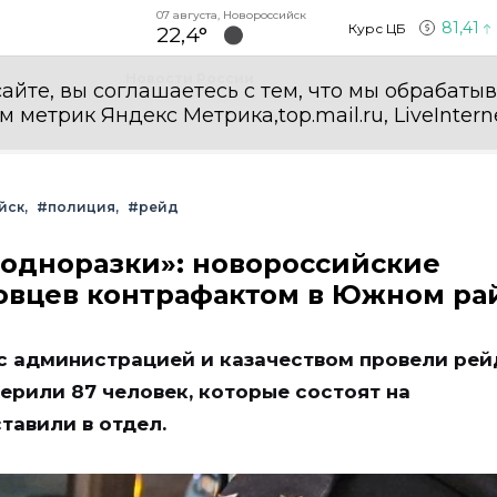
07 августа, Новороссийск
81,41
Курс ЦБ
22,4°
Новости России
айте, вы соглашаетесь с тем, что мы обрабаты
етрик Яндекс Метрика,top.mail.ru, LiveInterne
йск
#полиция
#рейд
 «одноразки»: новороссийские
овцев контрафактом в Южном ра
с администрацией и казачеством провели рей
рили 87 человек, которые состоят на
тавили в отдел.