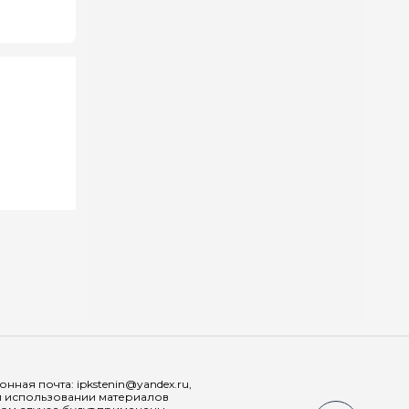
Мы в соц
ная почта: ipkstenin@yandex.ru,
При использовании материалов