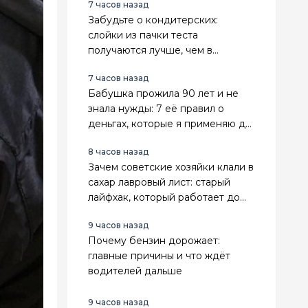
7 часов назад
Забудьте о кондитерских:
слойки из пачки теста
получаются лучше, чем в
магазине
7 часов назад
Бабушка прожила 90 лет и не
знала нужды: 7 её правил о
деньгах, которые я применяю до
сих пор
8 часов назад
Зачем советские хозяйки клали в
сахар лавровый лист: старый
лайфхак, который работает до
сих пор
9 часов назад
Почему бензин дорожает:
главные причины и что ждёт
водителей дальше
9 часов назад