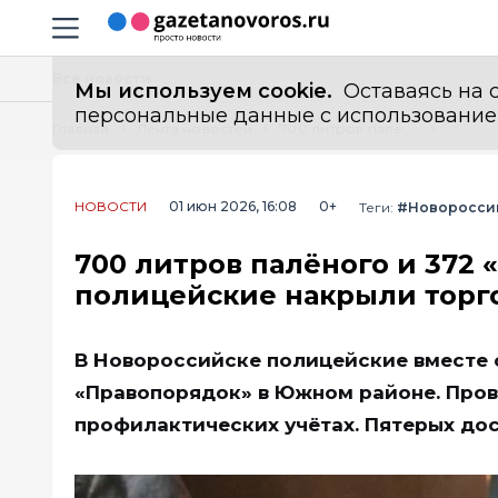
Информационный портал "ГазетаНоворос.ру"
Навигация сайта
Все новости
Мы используем cookie.
Оставаясь на с
персональные данные с использованием м
Главная
Лента новостей
700 литров палёного и 372 «одноразки»: новороссийские полицейские накрыли торговцев контрафактом в Южном районе
НОВОСТИ
01 июн 2026, 16:08
0+
Теги:
#Новоросси
700 литров палёного и 372
полицейские накрыли торг
В Новороссийске полицейские вместе 
«Правопорядок» в Южном районе. Прове
профилактических учётах. Пятерых дос