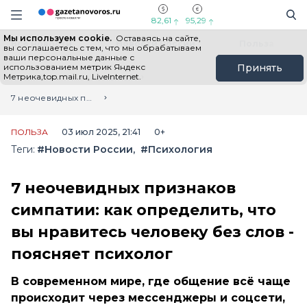
Информационный портал "ГазетаНоворос.ру"
Поиск
Навигация сайта
82,61
95,29
Мы используем cookie.
Оставаясь на сайте,
Все новости
Новости России
Польза
вы соглашаетесь с тем, что мы обрабатываем
ваши персональные данные с
использованием метрик Яндекс
Принять
Метрика,top.mail.ru, LiveInternet.
Главная
Лента новостей
7 неочевидных признаков симпатии: как определить, что вы нравитесь человеку без слов - поясняет психолог
ПОЛЬЗА
03 июл 2025, 21:41
0+
Теги:
#Новости России
#Психология
7 неочевидных признаков
симпатии: как определить, что
вы нравитесь человеку без слов -
поясняет психолог
В современном мире, где общение всё чаще
происходит через мессенджеры и соцсети,