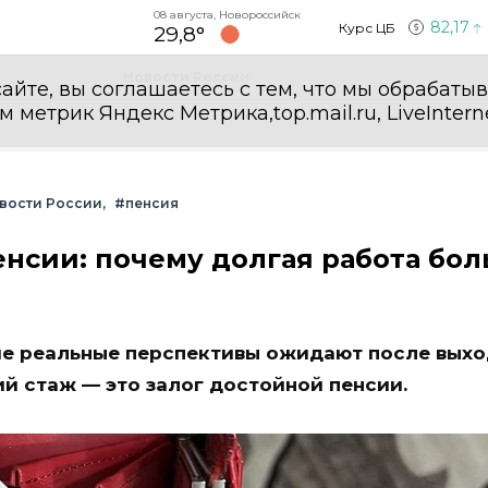
08 августа, Новороссийск
82,17
Курс ЦБ
29,8°
Новости России
айте, вы соглашаетесь с тем, что мы обрабаты
етрик Яндекс Метрика,top.mail.ru, LiveInterne
вости России
#пенсия
пенсии: почему долгая работа бо
ие реальные перспективы ожидают после выхо
ий стаж — это залог достойной пенсии.