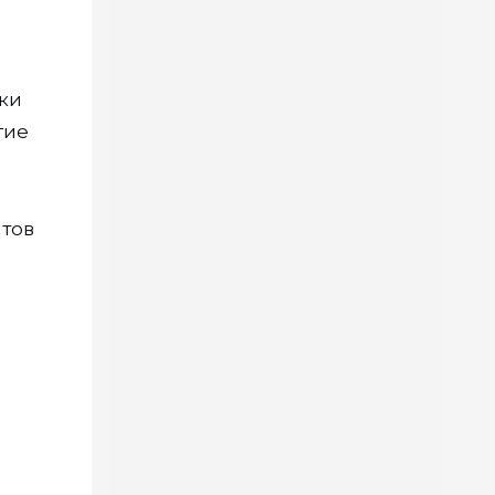
ки
гие
нтов