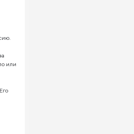
сию.
за
ло или
Его