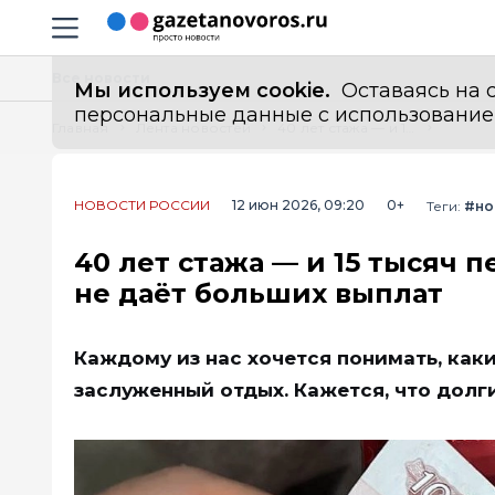
Информационный портал "ГазетаНоворос.ру"
Навигация сайта
Все новости
Мы используем cookie.
Оставаясь на с
персональные данные с использованием м
Главная
Лента новостей
40 лет стажа — и 15 тысяч пенсии: почему долгая работа больше не даёт больших выплат
НОВОСТИ РОССИИ
12 июн 2026, 09:20
0+
Теги:
#но
40 лет стажа — и 15 тысяч 
не даёт больших выплат
Каждому из нас хочется понимать, как
заслуженный отдых. Кажется, что долг