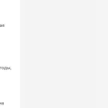
ая
годы,
ия