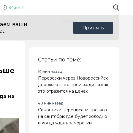
94,84
Поиск по 
Мы в с
Польза
ваем ваши
Принять
t.
Статьи по теме:
льше
14 мин назад
Перевозки через Новороссийск
дорожают: что происходит и как
это отразится на ценах
да на
40 мин назад
Синоптики переписали прогноз
на сентябрь: где будет холодно
и когда ждать заморозки