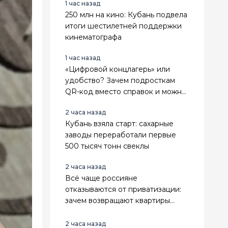
1 час назад
250 млн на кино: Кубань подвела
итоги шестилетней поддержки
кинематографа
1 час назад
«Цифровой концлагерь» или
удобство? Зачем подросткам
QR-код вместо справок и можно
ли отказаться
2 часа назад
Кубань взяла старт: сахарные
заводы переработали первые
500 тысяч тонн свеклы
2 часа назад
Всё чаще россияне
отказываются от приватизации:
зачем возвращают квартиры
государству
2 часа назад