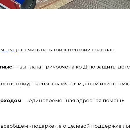
й
могут
рассчитывать три категории граждан:
тные
— выплата приурочена ко Дню защиты дете
латы приурочены к памятным датам или в рамк
доходом
— единовременная адресная помощь
 о всеобщем «подарке», а о целевой поддержке л