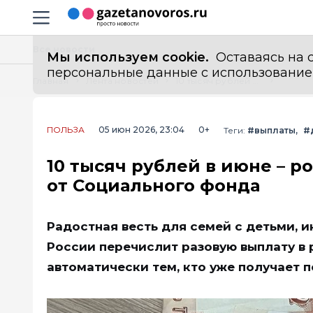
Информационный портал "ГазетаНоворос.ру"
Навигация сайта
Все новости
Мы используем cookie.
Оставаясь на с
персональные данные с использованием м
Главная
Лента новостей
10 тысяч рублей в июне – россиянам объявили о новой выплате от Социального фонда
ПОЛЬЗА
05 июн 2026, 23:04
0+
Теги:
#выплаты
#
10 тысяч рублей в июне – 
от Социального фонда
Радостная весть для семей с детьми, 
России перечислит разовую выплату в 
автоматически тем, кто уже получает п