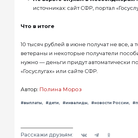
источниках: сайт СФР, портал «Госус
Что в итоге
10 тысяч рублей в июне получат не все, а
ветераны и некоторые получатели пособий
нужно — деньги придут автоматически п
«Госуслугах» или сайте СФР.
Автор:
Полина Мороз
#выплаты
#дети
#инвалиды
#новости России
#п
Вконтакте
Telegram
Одноклассники
Расскажи друзьям: