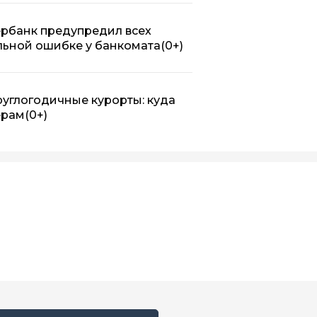
бербанк предупредил всех
льной ошибке у банкомата
(0+)
руглогодичные курорты: куда
ерам
(0+)