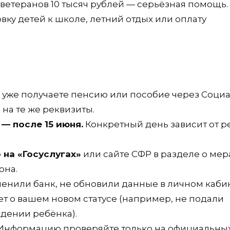
 ветеранов 10 тысяч рублей — серьёзная помощь.
овку детей к школе, летний отдых или оплату
 уже получаете пенсию или пособие через Соци
на те же реквизиты.
— после 15 июня.
Конкретный день зависит от р
 на «Госуслугах»
или сайте СФР в разделе о мер
она.
енили банк, не обновили данные в личном каби
ет о вашем новом статусе (например, не подали
дении ребёнка).
Информацию проверяйте только на официальны