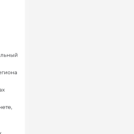
альный
егиона
ах
нете,
х