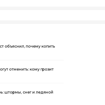
ист объяснил, почему копить
огут отменить: кому грозит
ь: штормы, снег и ледяной