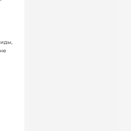
лиды,
 не