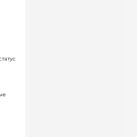
татус
ые