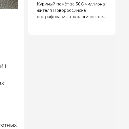
Куриный помёт за 36,6 миллиона:
жителя Новороссийска
оштрафовали за экологическое
преступление
й 1
ах
ьготных