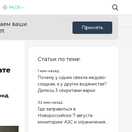
94,06
Поиск по 
Мы в с
Польза
ваем ваши
Принять
t.
Статьи по теме:
ате
1 мин назад
Почему у одних свекла медово-
сладкая, а у других водянистая?
Делюсь 3 секретами варки
онд
32 мин назад
Где заправиться в
Новороссийске 7 августа:
мониторинг АЗС и ограничения
на топливо