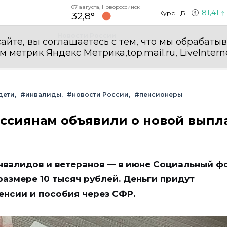
07 августа, Новороссийск
81,41
Курс ЦБ
32,8°
Новости России
айте, вы соглашаетесь с тем, что мы обрабаты
етрик Яндекс Метрика,top.mail.ru, LiveInterne
дети
#инвалиды
#новости России
#пенсионеры
россиянам объявили о новой выпл
инвалидов и ветеранов — в июне Социальный ф
размере 10 тысяч рублей. Деньги придут
енсии и пособия через СФР.